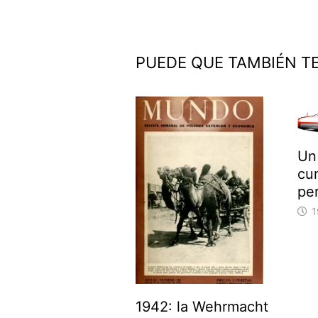
entradas
PUEDE QUE TAMBIÉN T
Un
cu
pe
1
1942: la Wehrmacht