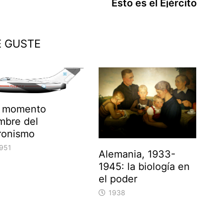
Esto es el Ejército
E GUSTE
 momento
mbre del
ronismo
951
Alemania, 1933-
1945: la biología en
el poder
1938