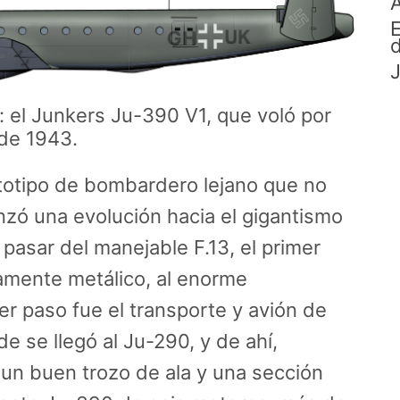
A
E
d
J
o: el Junkers Ju-390 V1, que voló por
de 1943.
rototipo de bombardero lejano que no
zó una evolución hacia el gigantismo
pasar del manejable F.13, el primer
amente metálico, al enorme
er paso fue el transporte y avión de
e se llegó al Ju-290, y de ahí,
un buen trozo de ala y una sección