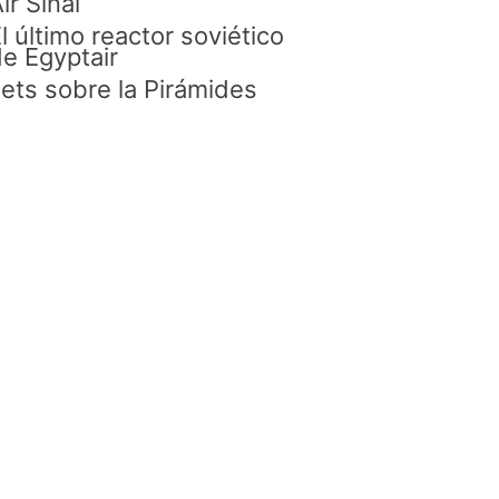
ir Sinaí
l último reactor soviético
e Egyptair
ets sobre la Pirámides