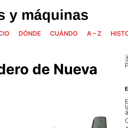
as y máquinas
CIO
DÓNDE
CUÁNDO
A – Z
HIST
dero de Nueva
E
l
á
C