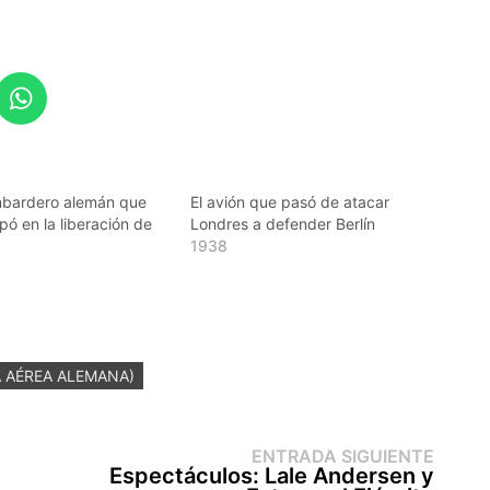
mbardero alemán que
El avión que pasó de atacar
ipó en la liberación de
Londres a defender Berlín
1938
 AÉREA ALEMANA)
Entr
ENTRADA SIGUIENTE
sigui
Espectáculos: Lale Andersen y