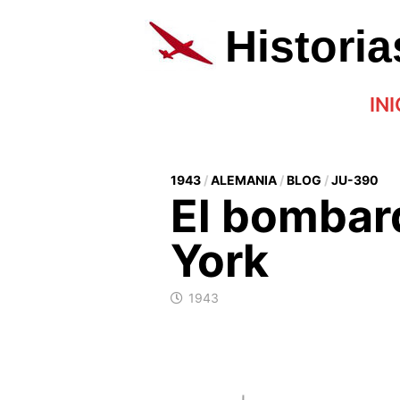
Saltar
al
Histori
contenido
INI
1943
/
ALEMANIA
/
BLOG
/
JU-390
El bombar
York
1943