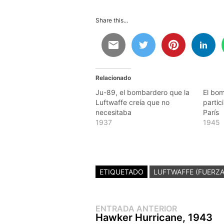
Share this...
Relacionado
Ju-89, el bombardero que la
El bo
Luftwaffe creía que no
partic
necesitaba
París
1937
1945
ETIQUETADO
LUFTWAFFE (FUERZA
Entrada
Navegación
ENTRADA ANTERIOR
anterior:
Hawker Hurricane, 1943
de