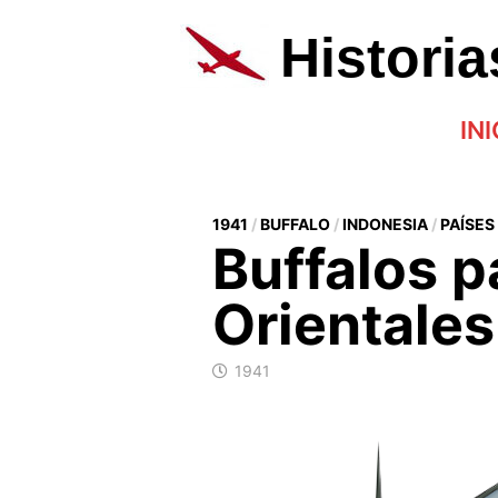
Saltar
al
Histori
contenido
INI
1941
/
BUFFALO
/
INDONESIA
/
PAÍSES
Buffalos p
Orientales
1941