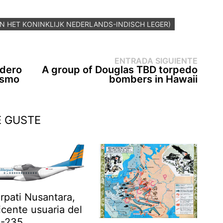
AN HET KONINKLIJK NEDERLANDS-INDISCH LEGER)
Entr
ENTRADA SIGUIENTE
sigui
rdero
A group of Douglas TBD torpedo
ismo
bombers in Hawaii
E GUSTE
rpati Nusantara,
icente usuaria del
-235