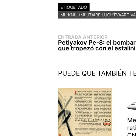
ETIQUETADO
ML-KNIL (MILITAIRE LUCHTVAART V
Entrada
Navegación
ENTRADA ANTERIOR
anterior:
Petlyakov Pe-8: el bomba
de
que tropezó con el estalin
entradas
PUEDE QUE TAMBIÉN T
Me
ret
CN