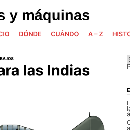
as y máquinas
CIO
DÓNDE
CUÁNDO
A – Z
HIST
 BAJOS
ara las Indias
E
l
á