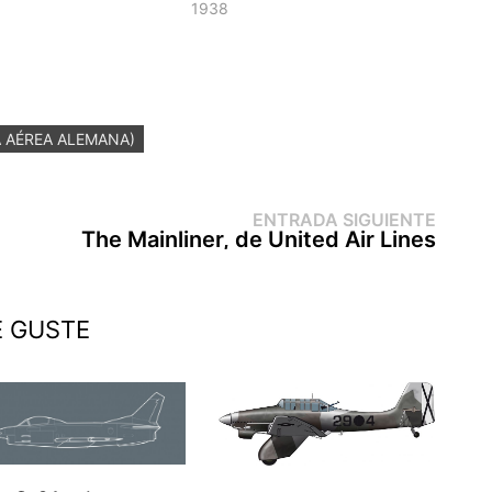
1938
 AÉREA ALEMANA)
Entr
ENTRADA SIGUIENTE
sigui
The Mainliner, de United Air Lines
E GUSTE