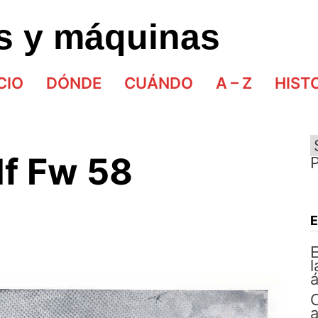
as y máquinas
CIO
DÓNDE
CUÁNDO
A – Z
HIST
f Fw 58
E
l
á