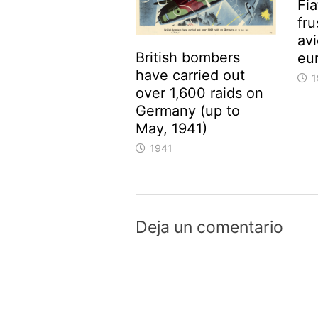
Fia
fru
av
British bombers
eu
have carried out
1
over 1,600 raids on
Germany (up to
May, 1941)
1941
Deja un comentario