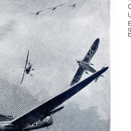
C
E
q
b