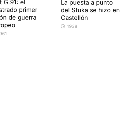
t G.91: el
La puesta a punto
strado primer
del Stuka se hizo en
ión de guerra
Castellón
ropeo
1938
961