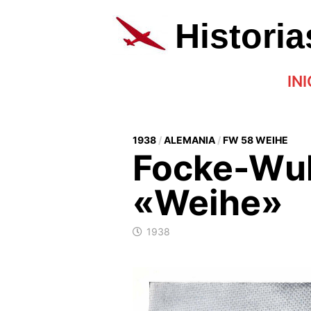
Saltar
al
Histori
contenido
INI
1938
/
ALEMANIA
/
FW 58 WEIHE
Focke-Wul
«Weihe»
1938