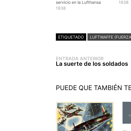
servicio en la Lufthansa
1938
1938
ETIQUETADO
LUFTWAFFE (FUERZA
Entrada
Navegación
ENTRADA ANTERIOR
anterior:
La suerte de los soldados
de
entradas
PUEDE QUE TAMBIÉN T