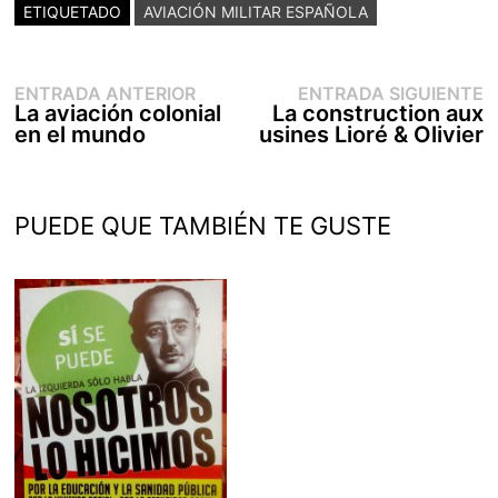
ETIQUETADO
AVIACIÓN MILITAR ESPAÑOLA
Entrada
E
Navegación
ENTRADA ANTERIOR
ENTRADA SIGUIENTE
anterior:
s
La aviación colonial
La construction aux
de
en el mundo
usines Lioré & Olivier
entradas
PUEDE QUE TAMBIÉN TE GUSTE