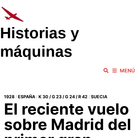
Saltar
al
contenido
Historias y
máquinas
MENÚ
1928
/
ESPAÑA
/
K 30 / G 23 / G 24 / R 42
/
SUECIA
El reciente vuelo
sobre Madrid del