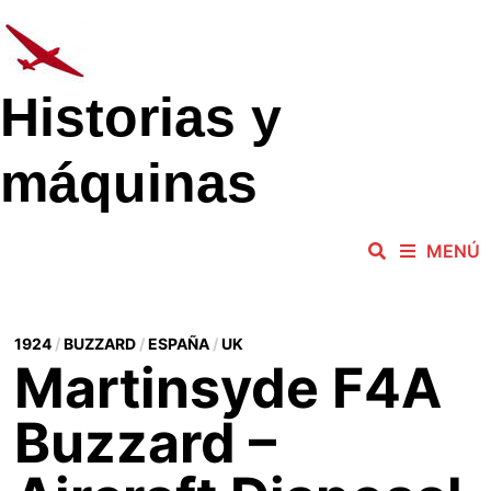
Saltar
al
contenido
Historias y
máquinas
MENÚ
1924
/
BUZZARD
/
ESPAÑA
/
UK
Martinsyde F4A
Buzzard –