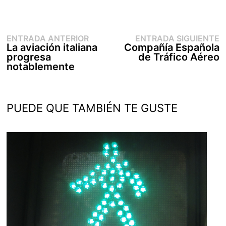
Entrada
E
Navegación
ENTRADA ANTERIOR
ENTRADA SIGUIENTE
anterior:
s
La aviación italiana
Compañía Española
de
progresa
de Tráfico Aéreo
entradas
notablemente
PUEDE QUE TAMBIÉN TE GUSTE