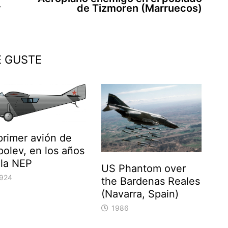
y
de Tizmoren (Marruecos)
E GUSTE
primer avión de
olev, en los años
 la NEP
US Phantom over
924
the Bardenas Reales
(Navarra, Spain)
1986