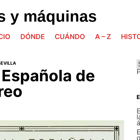
as y máquinas
CIO
DÓNDE
CUÁNDO
A – Z
HIST
SEVILLA
Española de
reo
E
l
á
E
q