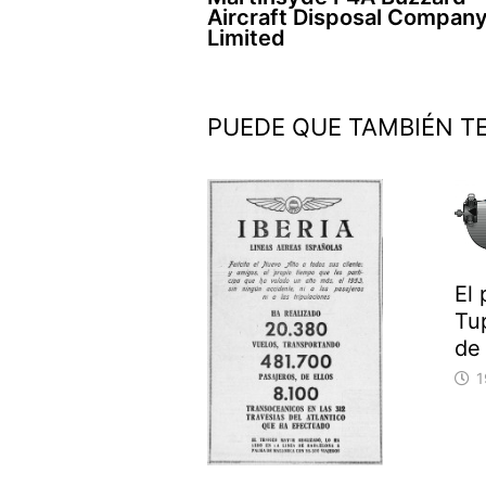
de
Aircraft Disposal Compan
entradas
Limited
PUEDE QUE TAMBIÉN T
El 
Tup
de
1