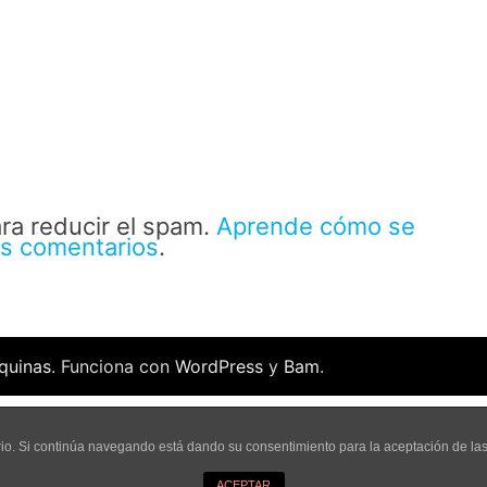
ara reducir el spam.
Aprende cómo se
us comentarios
.
quinas
. Funciona con
WordPress
y
Bam
.
uario. Si continúa navegando está dando su consentimiento para la aceptación de l
ACEPTAR