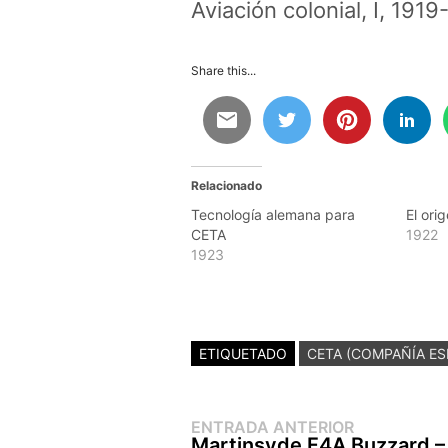
Aviación colonial, I
,
1919-
Share this...
Relacionado
Tecnología alemana para
El ori
CETA
1922
1923
ETIQUETADO
CETA (COMPAÑÍA ES
Entrada
Navegación
ENTRADA ANTERIOR
anterior:
Martinsyde F4A Buzzard –