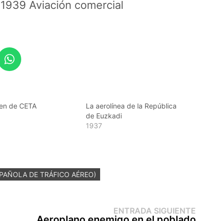
1939 Aviación comercial
gen de CETA
La aerolínea de la República
de Euzkadi
1937
PAÑOLA DE TRÁFICO AÉREO)
Entr
ENTRADA SIGUIENTE
sigui
Aeroplano enemigo en el poblado