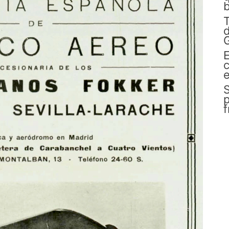
b
d
G
E
c
e
S
p