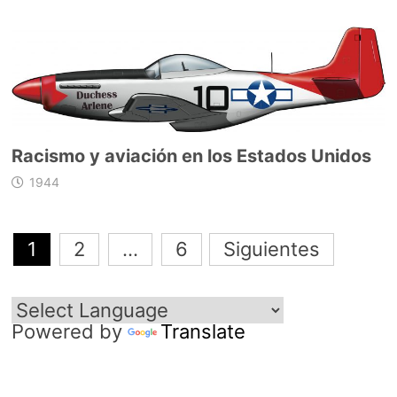
Racismo y aviación en los Estados Unidos
1944
Navegación
1
2
…
6
Siguientes
de
entradas
Powered by
Translate