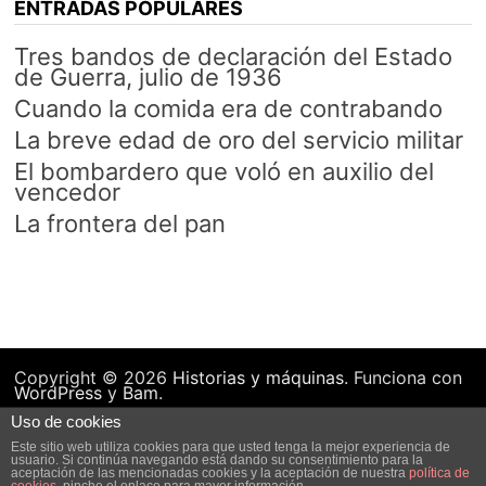
ENTRADAS POPULARES
Tres bandos de declaración del Estado
de Guerra, julio de 1936
Cuando la comida era de contrabando
La breve edad de oro del servicio militar
El bombardero que voló en auxilio del
vencedor
La frontera del pan
Copyright © 2026
Historias y máquinas
. Funciona con
WordPress
y
Bam
.
Uso de cookies
Este sitio web utiliza cookies para que usted tenga la mejor experiencia de
usuario. Si continúa navegando está dando su consentimiento para la
aceptación de las mencionadas cookies y la aceptación de nuestra
política de