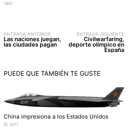
1881
Entrada
E
Navegación
ENTRADA ANTERIOR
ENTRADA SIGUIENTE
anterior:
s
Las naciones juegan,
Civilwarfaring,
de
las ciudades pagan
deporte olímpico en
entradas
España
PUEDE QUE TAMBIÉN TE GUSTE
China impresiona a los Estados Unidos
2017