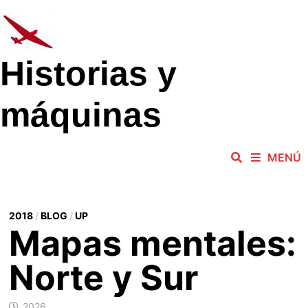
Saltar
al
contenido
Historias y
máquinas
MENÚ
2018
/
BLOG
/
UP
Mapas mentales:
Norte y Sur
2026