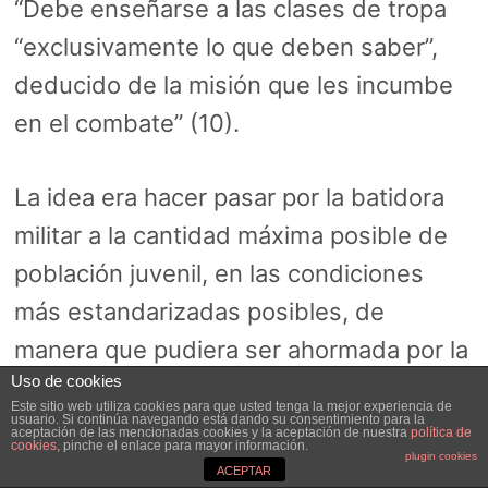
“Debe enseñarse a las clases de tropa
“exclusivamente lo que deben saber”,
deducido de la misión que les incumbe
en el combate” (10).
La idea era hacer pasar por la batidora
militar a la cantidad máxima posible de
población juvenil, en las condiciones
más estandarizadas posibles, de
manera que pudiera ser ahormada por la
Uso de cookies
Institución. Los militares del franquismo
Este sitio web utiliza cookies para que usted tenga la mejor experiencia de
usuario. Si continúa navegando está dando su consentimiento para la
tenían poco material bélico eficaz, pero
aceptación de las mencionadas cookies y la aceptación de nuestra
política de
cookies
, pinche el enlace para mayor información.
plugin cookies
cientos de miles de quintos que
ACEPTAR