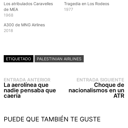
Los atribulados Caravelles
Tragedia en Los Rodeos
de MEA
1977
1968
A300 de MNG Airlines
2018
ETIQUETADO
PALESTINIAN AIRLINES
Entrada
E
Navegación
ENTRADA ANTERIOR
ENTRADA SIGUIENTE
anterior:
s
La aerolínea que
Choque de
de
nadie pensaba que
nacionalismos en un
entradas
caería
ATR
PUEDE QUE TAMBIÉN TE GUSTE