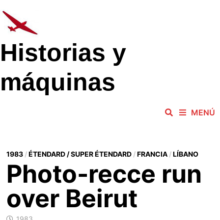
Saltar
al
contenido
Historias y
máquinas
MENÚ
1983
/
ÉTENDARD / SUPER ÉTENDARD
/
FRANCIA
/
LÍBANO
Photo-recce run
over Beirut
1983