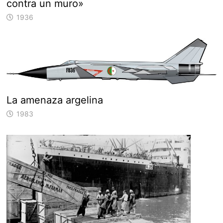
contra un muro»
1936
La amenaza argelina
1983