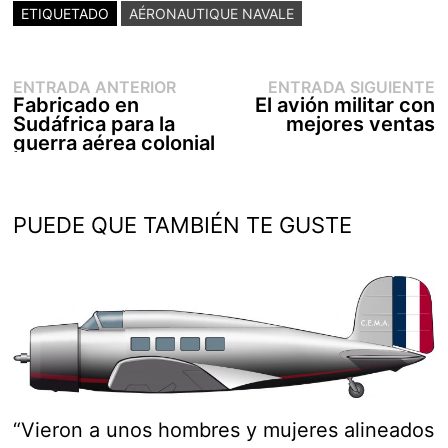
ETIQUETADO
AÉRONAUTIQUE NAVALE
Entrada
E
Navegación
ENTRADA ANTERIOR
ENTRADA SIGUIENTE
anterior:
s
Fabricado en
El avión militar con
de
Sudáfrica para la
mejores ventas
entradas
guerra aérea colonial
PUEDE QUE TAMBIÉN TE GUSTE
“Vieron a unos hombres y mujeres alineados