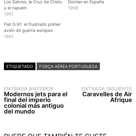
Los Sabres, la Cruz de Cristo
Dornier en España
y el napalm
1968
1961
Fiat G.91: el frustrado primer
avión de guerra europeo
1961
ETIQUETADO
FORÇA AÉREA PORTUGUESA
Entrada
E
Navegación
ENTRADA ANTERIOR
ENTRADA SIGUIENTE
anterior:
s
Modernos jets para el
Caravelles de Air
de
final del imperio
Afrique
entradas
colonial más antiguo
del mundo