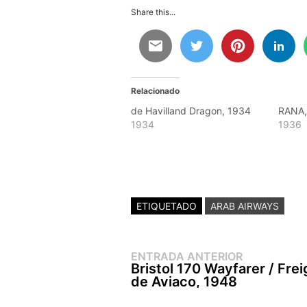
Share this...
Relacionado
de Havilland Dragon, 1934
RANA,
1934
1936
ETIQUETADO
ARAB AIRWAYS
Entrada
Navegación
ENTRADA ANTERIOR
anterior:
Bristol 170 Wayfarer / Frei
de
de Aviaco, 1948
entradas