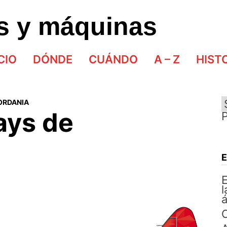
as y máquinas
CIO
DÓNDE
CUÁNDO
A – Z
HIST
ORDANIA
ays de
E
l
á
C