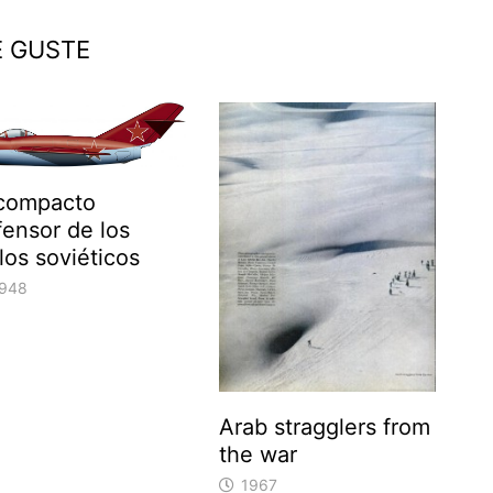
E GUSTE
 compacto
fensor de los
los soviéticos
948
Arab stragglers from
the war
1967