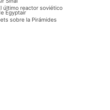
ir Sinaí
l último reactor soviético
e Egyptair
ets sobre la Pirámides