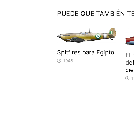
PUEDE QUE TAMBIÉN T
Spitfires para Egipto
El
1948
de
cie
1