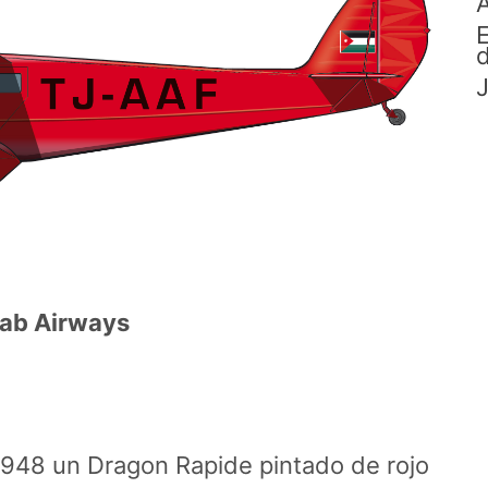
A
E
d
J
rab Airways
1948 un Dragon Rapide pintado de rojo