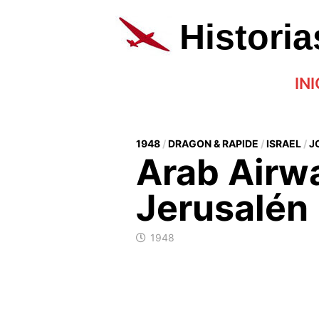
Saltar
al
Histori
contenido
INI
1948
/
DRAGON & RAPIDE
/
ISRAEL
/
J
Arab Airw
Jerusalén
1948