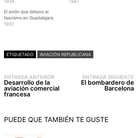
1938
1947
El avión que detuvo al
fascismo en Guadalajara
1937
ETIQUETADO
AVIACIÓN REPUBLICANA
Entrada
E
Navegación
ENTRADA ANTERIOR
ENTRADA SIGUIENTE
anterior:
s
Desarrollo de la
El bombardero de
de
aviación comercial
Barcelona
entradas
francesa
PUEDE QUE TAMBIÉN TE GUSTE