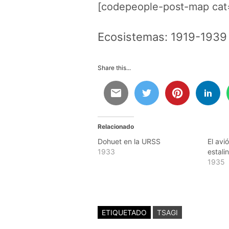
[codepeople-post-map cat
Ecosistemas:
1919-1939 
Share this...
Relacionado
Dohuet en la URSS
El avi
1933
estali
1935
ETIQUETADO
TSAGI