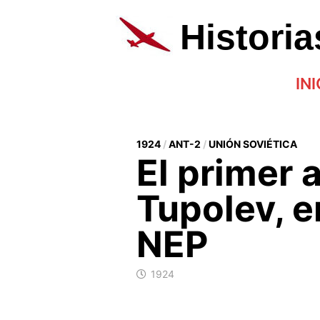
Saltar
al
Histori
contenido
INI
1924
/
ANT-2
/
UNIÓN SOVIÉTICA
El primer 
Tupolev, e
NEP
1924