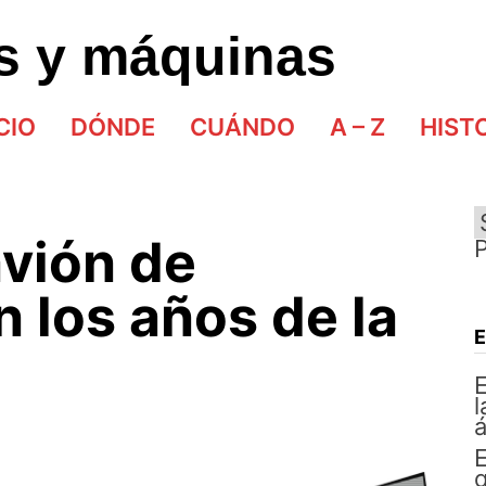
as y máquinas
CIO
DÓNDE
CUÁNDO
A – Z
HIST
avión de
n los años de la
E
l
á
E
q