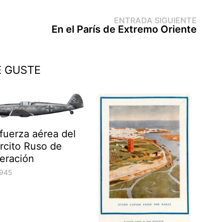
Entr
ENTRADA SIGUIENTE
sigui
En el París de Extremo Oriente
E GUSTE
fuerza aérea del
rcito Ruso de
beración
945