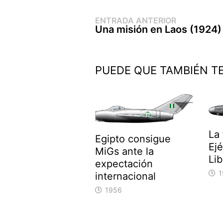
Entrada
Navegación
ENTRADA ANTERIOR
anterior:
Una misión en Laos (1924)
de
entradas
PUEDE QUE TAMBIÉN T
La 
Egipto consigue
Ejé
MiGs ante la
Li
expectación
1
internacional
1956