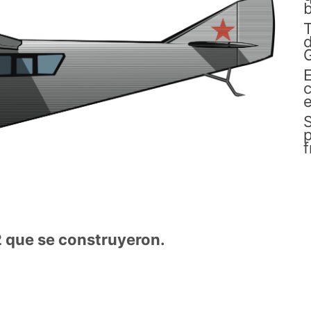
b
d
G
E
c
e
S
p
 que se construyeron.