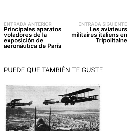
Entrada
E
Navegación
ENTRADA ANTERIOR
ENTRADA SIGUIENTE
anterior:
s
Principales aparatos
Les aviateurs
de
voladores de la
militaires italiens en
entradas
exposición de
Tripolitaine
aeronáutica de París
PUEDE QUE TAMBIÉN TE GUSTE