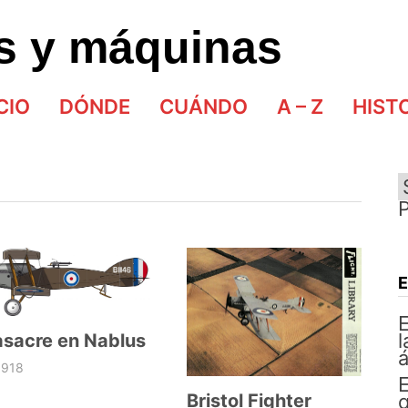
as y máquinas
CIO
DÓNDE
CUÁNDO
A – Z
HIST
E
l
sacre en Nablus
á
1918
E
Bristol Fighter
q