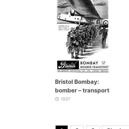
Bristol Bombay:
bomber – transport
1937
Navegación