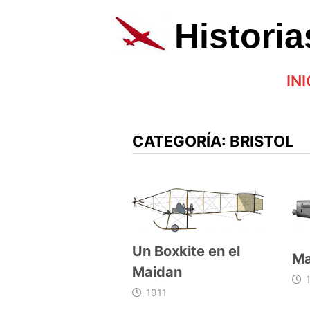
Saltar
al
Histori
contenido
INI
CATEGORÍA:
BRISTOL
Un Boxkite en el
Ma
Maidan
1911