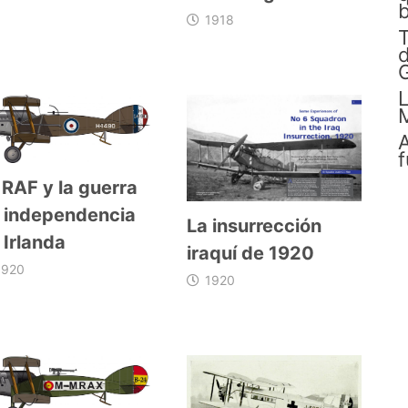
b
1918
d
G
L
A
f
 RAF y la guerra
 independencia
La insurrección
 Irlanda
iraquí de 1920
1920
1920