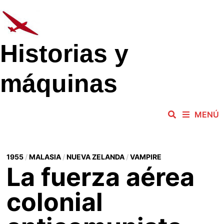
Saltar
al
contenido
Historias y
máquinas
MENÚ
1955
/
MALASIA
/
NUEVA ZELANDA
/
VAMPIRE
La fuerza aérea
colonial