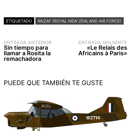
ETIQUETADO
RNZAF (ROYAL NEW ZEALAND AIR FORCE)
Entrada
E
Navegación
ENTRADA ANTERIOR
ENTRADA SIGUIENTE
anterior:
s
Sin tiempo para
«Le Relais des
de
llamar a Rosita la
Africains à Paris»
entradas
remachadora
PUEDE QUE TAMBIÉN TE GUSTE