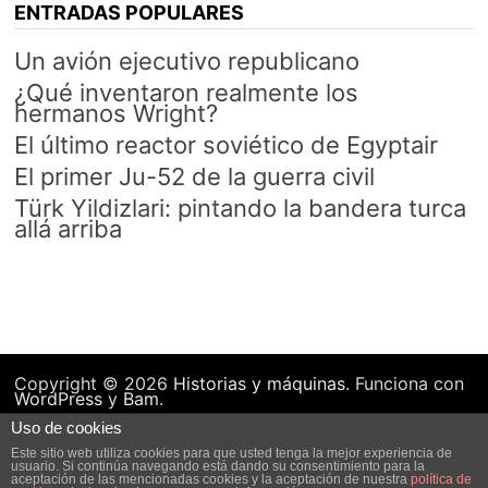
ENTRADAS POPULARES
Un avión ejecutivo republicano
¿Qué inventaron realmente los
hermanos Wright?
El último reactor soviético de Egyptair
El primer Ju-52 de la guerra civil
Türk Yildizlari: pintando la bandera turca
allá arriba
Copyright © 2026
Historias y máquinas
. Funciona con
WordPress
y
Bam
.
Uso de cookies
Este sitio web utiliza cookies para que usted tenga la mejor experiencia de
usuario. Si continúa navegando está dando su consentimiento para la
aceptación de las mencionadas cookies y la aceptación de nuestra
política de