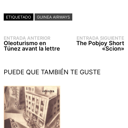
ETIQUETADO
GUINEA AIRWAYS
Entrada
E
Navegación
ENTRADA ANTERIOR
ENTRADA SIGUIENTE
anterior:
s
Oleoturismo en
The Pobjoy Short
de
Túnez avant la lettre
«Scion»
entradas
PUEDE QUE TAMBIÉN TE GUSTE