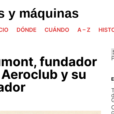
as y máquinas
CIO
DÓNDE
CUÁNDO
A – Z
HIST
mont, fundador
 Aeroclub y su
ador
d
G
C