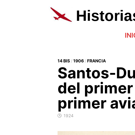
Saltar
al
Histori
contenido
INI
14 BIS
/
1906
/
FRANCIA
Santos-Du
del primer
primer avi
1924