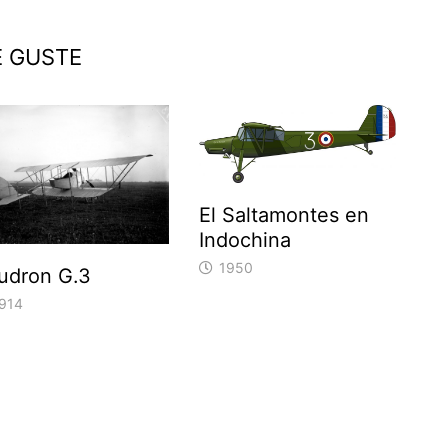
E GUSTE
El Saltamontes en
Indochina
1950
udron G.3
914