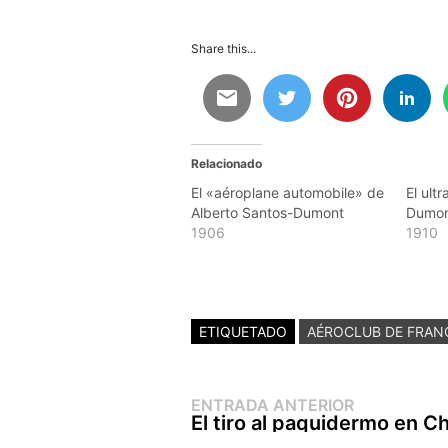
Share this...
Relacionado
El «aéroplane automobile» de
El ult
Alberto Santos-Dumont
Dumont
1906
1910
ETIQUETADO
AÉROCLUB DE FRAN
Entrada
Navegación
ENTRADA ANTERIOR
anterior:
El tiro al paquidermo en C
de