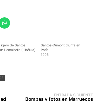
raligero de Santos
Santos-Dumont triunfa en
: Demoiselle (Libélula)
París
1906
CE
Entr
ENTRADA SIGUIENTE
sigui
had
Bombas y fotos en Marruecos