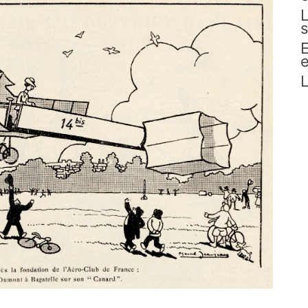
L
s
E
e
L