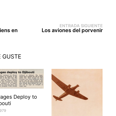
Entr
ENTRADA SIGUIENTE
sigui
liens en
Los aviones del porvenir
E GUSTE
rages Deploy to
bouti
979