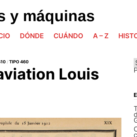
as y máquinas
CIO
DÓNDE
CUÁNDO
A – Z
HIST
410
/
TIPO 460
aviation Louis
d
G
C