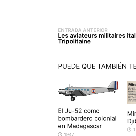
Entrada
Navegación
ENTRADA ANTERIOR
anterior:
Les aviateurs militaires ita
de
Tripolitaine
entradas
PUEDE QUE TAMBIÉN T
El Ju-52 como
Mi
bombardero colonial
Dji
en Madagascar
1
1947