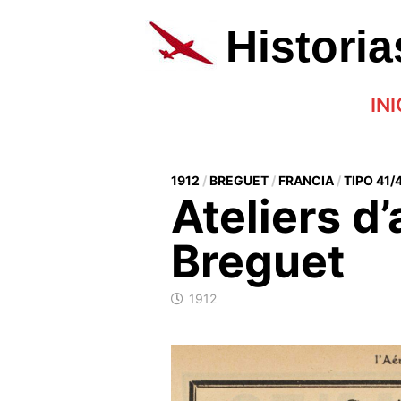
Saltar
al
Histori
contenido
INI
1912
/
BREGUET
/
FRANCIA
/
TIPO 41/
Ateliers d’
Breguet
1912