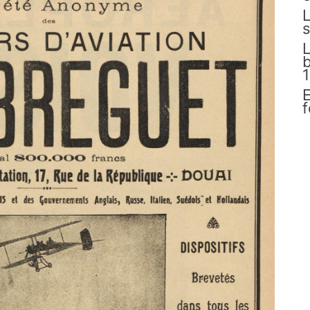
L
s
L
E
f