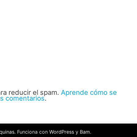
ara reducir el spam.
Aprende cómo se
us comentarios
.
quinas
. Funciona con
WordPress
y
Bam
.