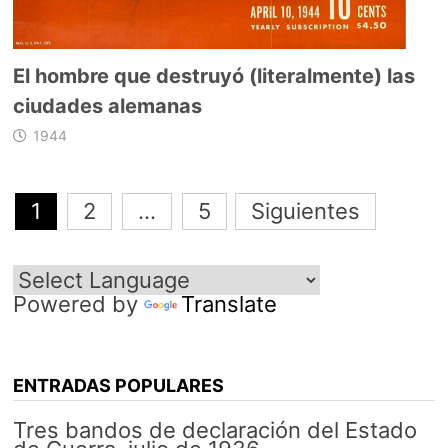
El hombre que destruyó (literalmente) las
ciudades alemanas
1944
Navegación
1
2
…
5
Siguientes
de
entradas
Powered by
Translate
ENTRADAS POPULARES
Tres bandos de declaración del Estado