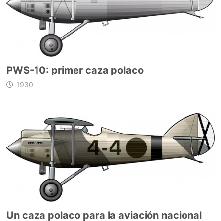
PWS-10: primer caza polaco
1930
Un caza polaco para la aviación nacional