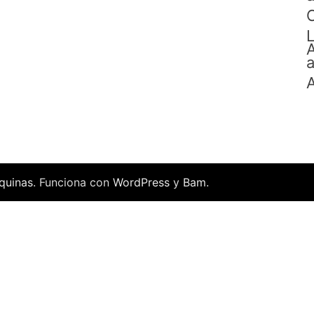
C
L
A
a
A
quinas
. Funciona con
WordPress
y
Bam
.