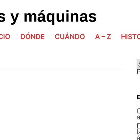
as y máquinas
CIO
DÓNDE
CUÁNDO
A – Z
HIST
E
l
á