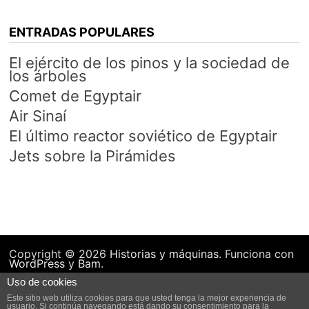
ENTRADAS POPULARES
El ejército de los pinos y la sociedad de
los árboles
Comet de Egyptair
Air Sinaí
El último reactor soviético de Egyptair
Jets sobre la Pirámides
Copyright © 2026
Historias y máquinas
. Funciona con
WordPress
y
Bam
.
Uso de cookies
Este sitio web utiliza cookies para que usted tenga la mejor experiencia de
usuario. Si continúa navegando está dando su consentimiento para la