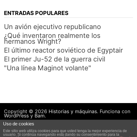
ENTRADAS POPULARES
Un avión ejecutivo republicano
¿Qué inventaron realmente los
hermanos Wright?
El último reactor soviético de Egyptair
El primer Ju-52 de la guerra civil
"Una línea Maginot volante"
Copyright © 2026
Historias y máquinas
. Funciona con
WordPress
y
Bam
.
Uso de cookies
Este sitio web utiliza cookies para que usted tenga la mejor experiencia de
usuario. Si continúa navegando está dando su consentimiento para la