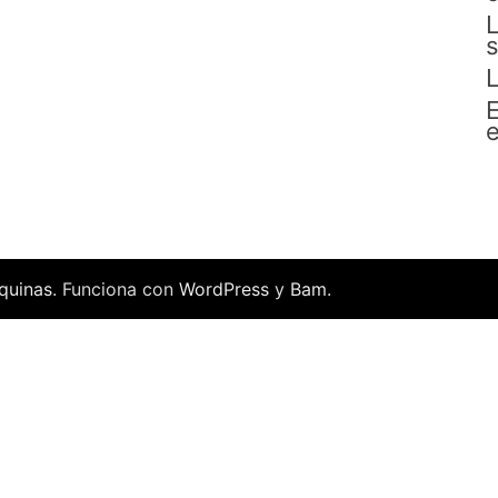
L
s
L
E
e
quinas
. Funciona con
WordPress
y
Bam
.