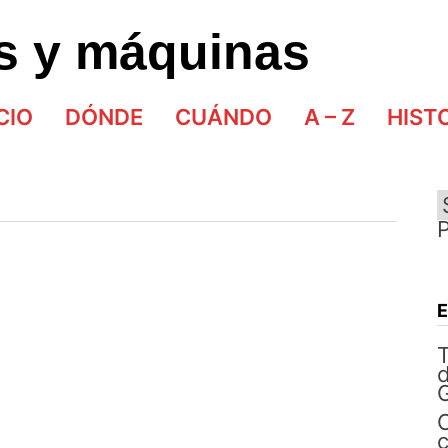
as y máquinas
CIO
DÓNDE
CUÁNDO
A – Z
HIST
d
G
C