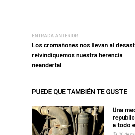
Navegación
Entrada
ENTRADA ANTERIOR
anterior:
de
Los cromañones nos llevan al desast
reivindiquemos nuestra herencia
entradas
neandertal
PUEDE QUE TAMBIÉN TE GUSTE
Una med
republi
a todo 
20 de m