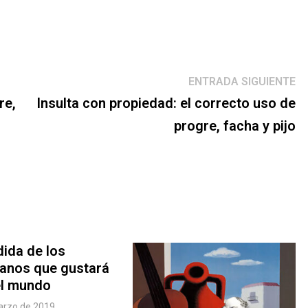
E
ENTRADA SIGUIENTE
s
re,
Insulta con propiedad: el correcto uso de
progre, facha y pijo
ida de los
canos que gustará
el mundo
arzo de 2019