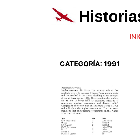
Saltar
al
Histori
contenido
INI
CATEGORÍA:
1991