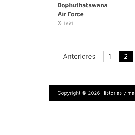
Bophuthatswana
Air Force
1991
Navegación
Anteriores
1
2
de
entradas
Copyright © 2026
Historias y má