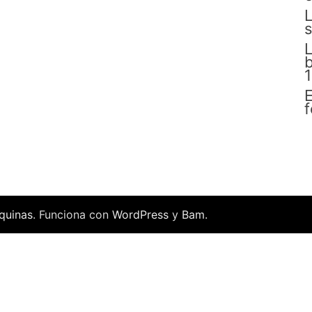
L
s
L
E
f
quinas
. Funciona con
WordPress
y
Bam
.