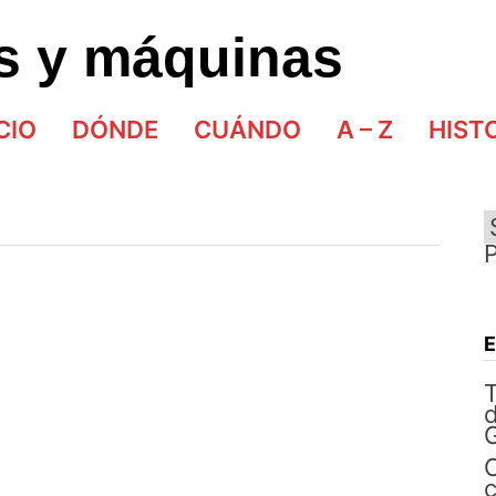
as y máquinas
CIO
DÓNDE
CUÁNDO
A – Z
HIST
d
G
C