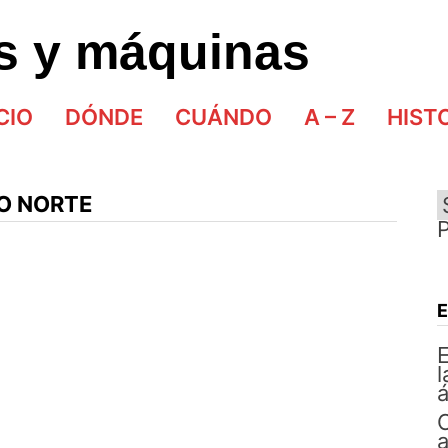
as y máquinas
CIO
DÓNDE
CUÁNDO
A – Z
HIST
O NORTE
E
l
á