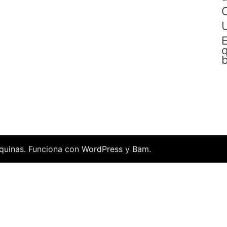
C
E
q
b
quinas
. Funciona con
WordPress
y
Bam
.