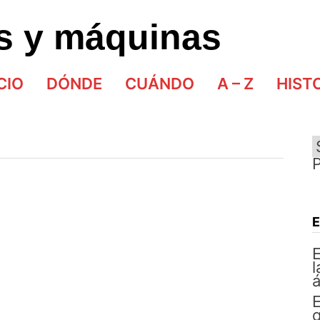
as y máquinas
CIO
DÓNDE
CUÁNDO
A – Z
HIST
E
l
á
E
q