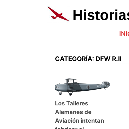
Saltar
al
Histori
contenido
INI
CATEGORÍA:
DFW R.II
Los Talleres
Alemanes de
Aviación intentan