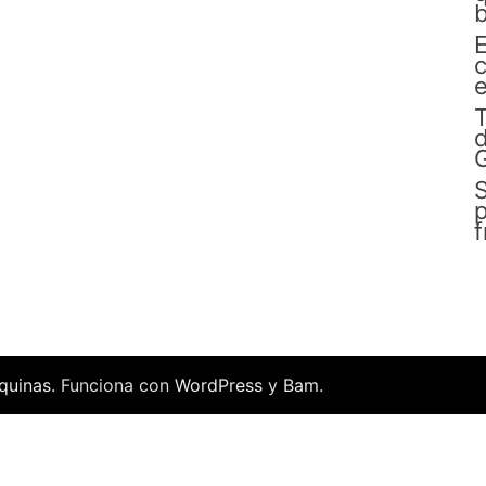
b
E
c
e
d
G
S
p
quinas
. Funciona con
WordPress
y
Bam
.