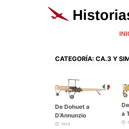
Saltar
al
Histori
contenido
INI
CATEGORÍA:
CA.3 Y SI
De
De Dohuet a
a 
D’Annunzio
1914