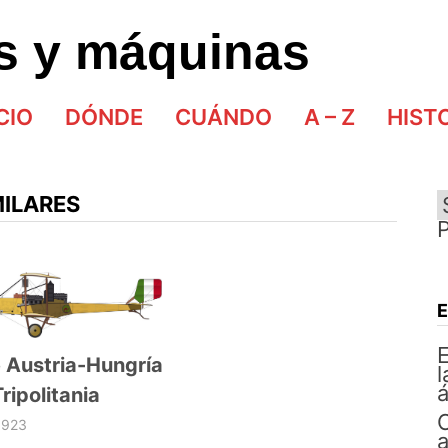
as y máquinas
CIO
DÓNDE
CUÁNDO
A – Z
HIST
MILARES
E
 Austria-Hungría
l
á
Tripolitania
1923