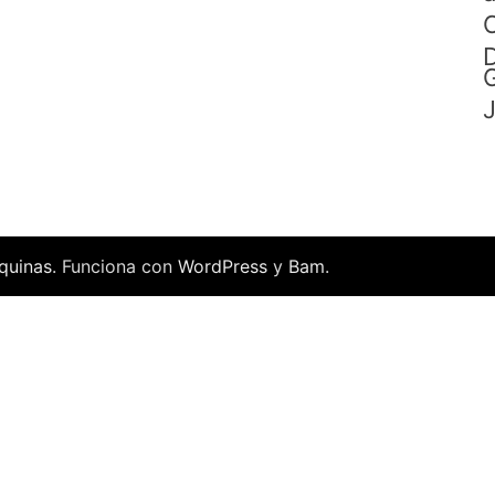
C
D
G
J
quinas
. Funciona con
WordPress
y
Bam
.