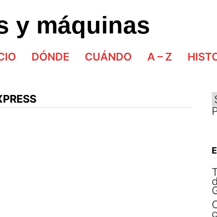
as y máquinas
CIO
DÓNDE
CUÁNDO
A – Z
HIST
XPRESS
d
G
C