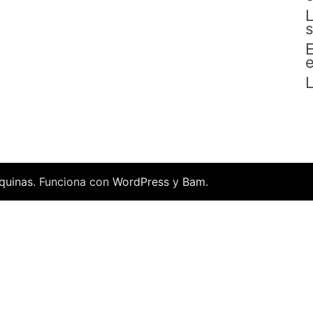
L
s
E
e
L
quinas
. Funciona con
WordPress
y
Bam
.