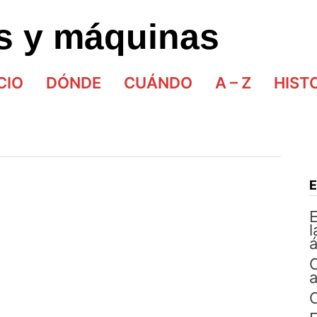
as y máquinas
CIO
DÓNDE
CUÁNDO
A – Z
HIST
E
l
á
C