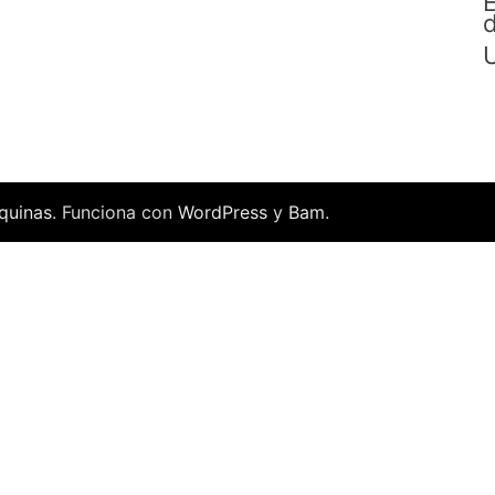
E
d
quinas
. Funciona con
WordPress
y
Bam
.