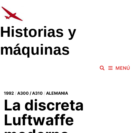
Saltar
al
contenido
Historias y
máquinas
MENÚ
1992
/
A300 / A310
/
ALEMANIA
La discreta
Luftwaffe