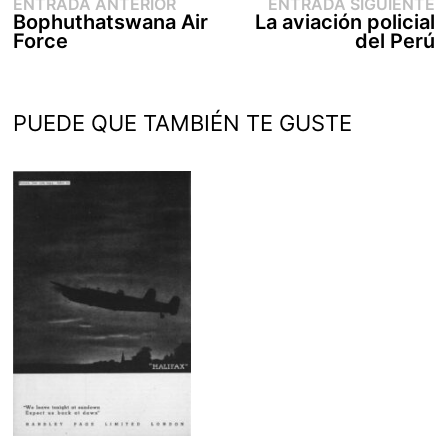
Entrada
E
Navegación
ENTRADA ANTERIOR
ENTRADA SIGUIENTE
anterior:
s
Bophuthatswana Air
La aviación policial
de
Force
del Perú
entradas
PUEDE QUE TAMBIÉN TE GUSTE