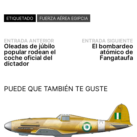
ETIQUETADO
FUERZA AÉREA EGIPCIA
Entrada
E
Navegación
ENTRADA ANTERIOR
ENTRADA SIGUIENTE
anterior:
s
Oleadas de júbilo
El bombardeo
de
popular rodean el
atómico de
entradas
coche oficial del
Fangataufa
dictador
PUEDE QUE TAMBIÉN TE GUSTE