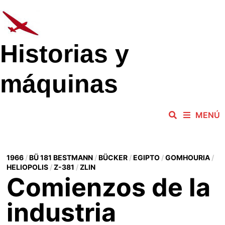
Saltar
al
contenido
Historias y
máquinas
MENÚ
1966
/
BÜ 181 BESTMANN
/
BÜCKER
/
EGIPTO
/
GOMHOURIA
/
HELIOPOLIS
/
Z-381
/
ZLIN
Comienzos de la
industria