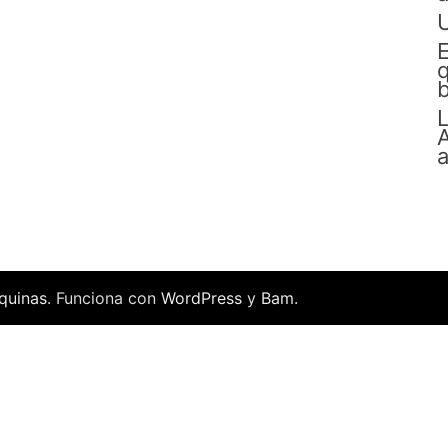
E
q
b
L
A
a
quinas
. Funciona con
WordPress
y
Bam
.