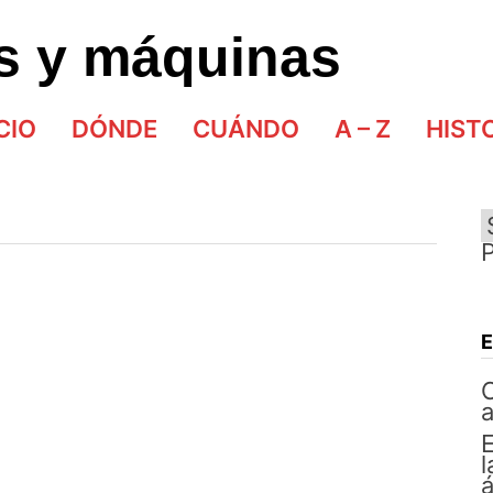
as y máquinas
CIO
DÓNDE
CUÁNDO
A – Z
HIST
E
l
á