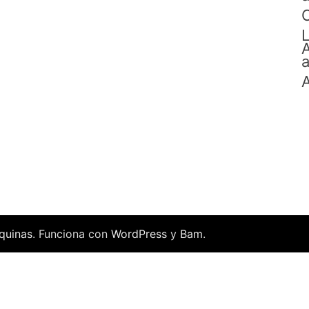
C
L
A
a
A
quinas
. Funciona con
WordPress
y
Bam
.