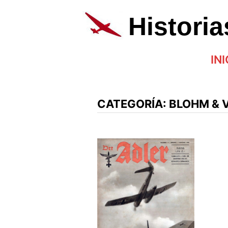
Saltar
al
Histori
contenido
INI
CATEGORÍA:
BLOHM & 