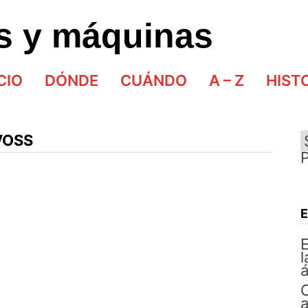
as y máquinas
CIO
DÓNDE
CUÁNDO
A – Z
HIST
VOSS
E
l
á