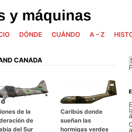
as y máquinas
CIO
DÓNDE
CUÁNDO
A – Z
HIST
LAND CANADA
E
l
Caribús donde
iones de la
á
sueñan las
deración de
hormigas verdes
abia del Sur