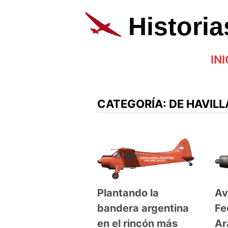
Saltar
al
Histori
contenido
INI
CATEGORÍA:
DE HAVIL
Av
Plantando la
Fe
bandera argentina
Ar
en el rincón más